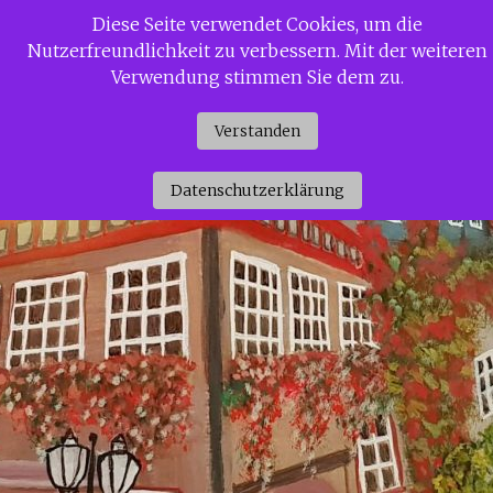
Zum
Diese Seite verwendet Cookies, um die
Siggi Gerdaus Welt
Inhalt
Nutzerfreundlichkeit zu verbessern. Mit der weiteren
springen
Verwendung stimmen Sie dem zu.
Verstanden
Datenschutzerklärung