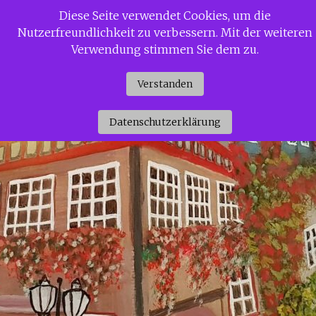
Zum
Diese Seite verwendet Cookies, um die
Siggi Gerdaus Welt
Inhalt
Nutzerfreundlichkeit zu verbessern. Mit der weiteren
springen
Verwendung stimmen Sie dem zu.
Verstanden
Datenschutzerklärung