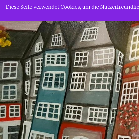
Zum
Siggi Gerdaus Welt
Diese Seite verwendet Cookies, um die Nutzerfreundl
Inhalt
springen