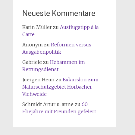
Neueste Kommentare
Karin Müller
zu
Ausflugstipp à la
Carte
Anonym
zu
Reformen versus
Ausgabenpolitik
Gabriele
zu
Hebammen im
Rettungsdienst
Juergen Heun
zu
Exkursion zum
Naturschutzgebiet Hörbacher
Viehweide
Schmidt Artur u. anne
zu
60
Ehejahre mit Freunden gefeiert