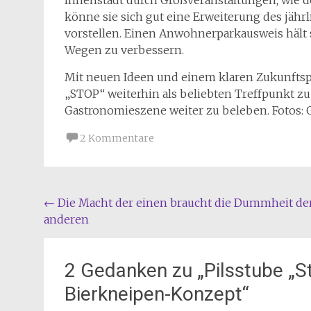
Innenstadt durch Großveranstaltungen, wie 
könne sie sich gut eine Erweiterung des jäh
vorstellen. Einen Anwohnerparkausweis hält si
Wegen zu verbessern.
Mit neuen Ideen und einem klaren Zukunftspla
„STOP“ weiterhin als beliebten Treffpunkt zu
Gastronomieszene weiter zu beleben. Fotos: 
2 Kommentare
Beitragsnavigation
←
Die Macht der einen braucht die Dummheit de
anderen
2 Gedanken zu „
Pilsstube „S
Bierkneipen-Konzept
“