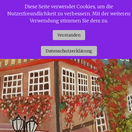
Zum
Diese Seite verwendet Cookies, um die
Siggi Gerdaus Welt
Inhalt
Nutzerfreundlichkeit zu verbessern. Mit der weiteren
springen
Verwendung stimmen Sie dem zu.
Verstanden
Datenschutzerklärung