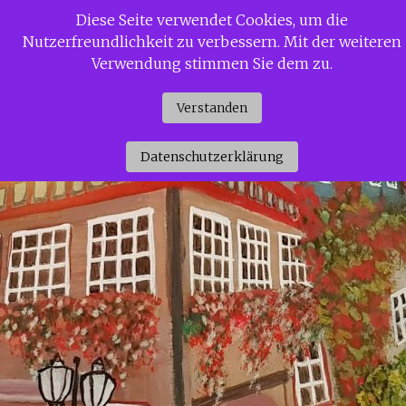
Zum
Diese Seite verwendet Cookies, um die
Siggi Gerdaus Welt
Inhalt
Nutzerfreundlichkeit zu verbessern. Mit der weiteren
springen
Verwendung stimmen Sie dem zu.
Verstanden
Datenschutzerklärung