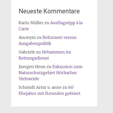
Neueste Kommentare
Karin Müller
zu
Ausflugstipp à la
Carte
Anonym
zu
Reformen versus
Ausgabenpolitik
Gabriele
zu
Hebammen im
Rettungsdienst
Juergen Heun
zu
Exkursion zum
Naturschutzgebiet Hörbacher
Viehweide
Schmidt Artur u. anne
zu
60
Ehejahre mit Freunden gefeiert