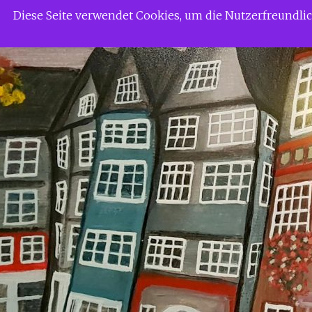
Zum
Siggi Gerdaus Welt
Diese Seite verwendet Cookies, um die Nutzerfreundl
Inhalt
springen