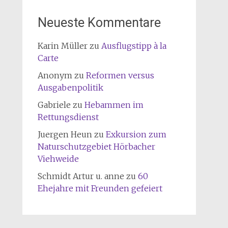
Neueste Kommentare
Karin Müller
zu
Ausflugstipp à la
Carte
Anonym
zu
Reformen versus
Ausgabenpolitik
Gabriele
zu
Hebammen im
Rettungsdienst
Juergen Heun
zu
Exkursion zum
Naturschutzgebiet Hörbacher
Viehweide
Schmidt Artur u. anne
zu
60
Ehejahre mit Freunden gefeiert