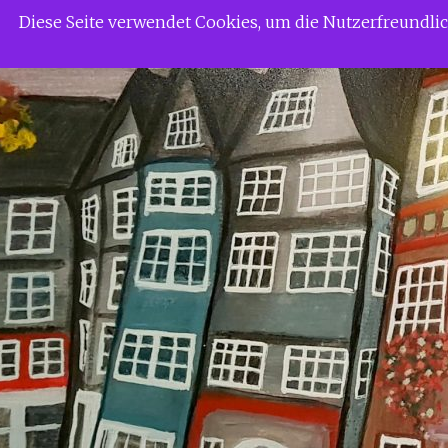
Zum
Siggi Gerdaus Welt
Diese Seite verwendet Cookies, um die Nutzerfreundl
Inhalt
springen