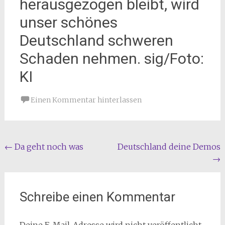
herausgezogen bleibt, wird
unser schönes
Deutschland schweren
Schaden nehmen. sig/Foto:
KI
Einen Kommentar hinterlassen
Beitragsnavigation
←
Da geht noch was
Deutschland deine Demos
→
Schreibe einen Kommentar
Deine E-Mail-Adresse wird nicht veröffentlicht.