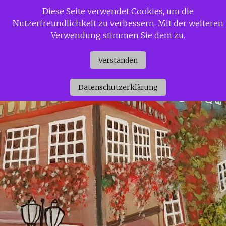
Zum
Diese Seite verwendet Cookies, um die
Siggi Gerdaus Welt
Inhalt
Nutzerfreundlichkeit zu verbessern. Mit der weiteren
springen
Verwendung stimmen Sie dem zu.
Verstanden
Datenschutzerklärung