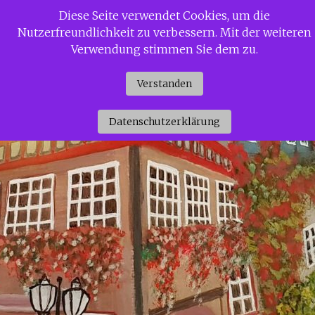
Zum
Diese Seite verwendet Cookies, um die
Siggi Gerdaus Welt
Inhalt
Nutzerfreundlichkeit zu verbessern. Mit der weiteren
springen
Verwendung stimmen Sie dem zu.
Verstanden
Datenschutzerklärung