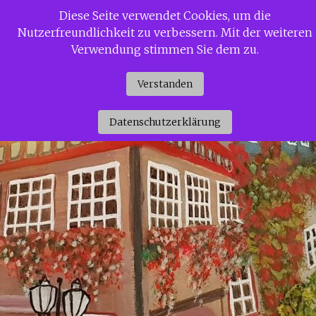
Zum
Diese Seite verwendet Cookies, um die
Siggi Gerdaus Welt
Inhalt
Nutzerfreundlichkeit zu verbessern. Mit der weiteren
springen
Verwendung stimmen Sie dem zu.
Verstanden
Datenschutzerklärung