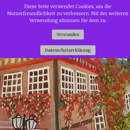
Zum
Diese Seite verwendet Cookies, um die
Siggi Gerdaus Welt
Inhalt
Nutzerfreundlichkeit zu verbessern. Mit der weiteren
springen
Verwendung stimmen Sie dem zu.
Verstanden
Datenschutzerklärung