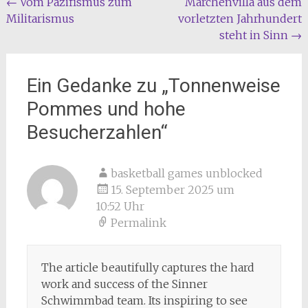
Beitragsnavigation
←
Vom Pazifismus zum
Märchenvilla aus dem
Militarismus
vorletzten Jahrhundert
steht in Sinn
→
Ein Gedanke zu „
Tonnenweise
Pommes und hohe
Besucherzahlen
“
basketball games unblocked
15. September 2025 um
10:52 Uhr
Permalink
The article beautifully captures the hard
work and success of the Sinner
Schwimmbad team. Its inspiring to see