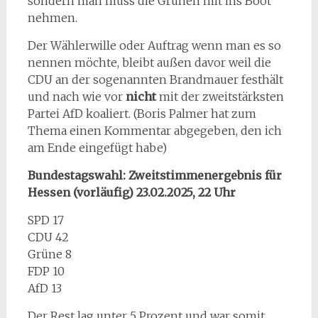
sondern man muss die Grünen mit ins Boot
nehmen.
Der Wählerwille oder Auftrag wenn man es so
nennen möchte, bleibt außen davor weil die
CDU an der sogenannten Brandmauer festhält
und nach wie vor
nicht
mit der zweitstärksten
Partei AfD koaliert. (Boris Palmer hat zum
Thema einen Kommentar abgegeben, den ich
am Ende eingefügt habe)
Bundestagswahl: Zweitstimmenergebnis für
Hessen (vorläufig) 23.02.2025, 22 Uhr
SPD 17
CDU 42
Grüne 8
FDP 10
AfD 13
Der Rest lag unter 5 Prozent und war somit