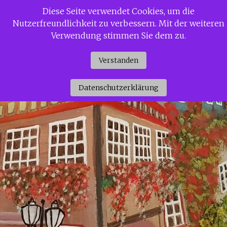
Zum
Diese Seite verwendet Cookies, um die
Siggi Gerdaus Welt
Inhalt
Nutzerfreundlichkeit zu verbessern. Mit der weiteren
springen
Verwendung stimmen Sie dem zu.
Verstanden
Datenschutzerklärung