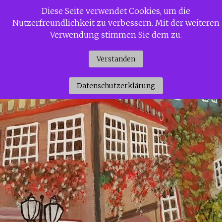
Zum
Diese Seite verwendet Cookies, um die
Siggi Gerdaus Welt
Inhalt
Nutzerfreundlichkeit zu verbessern. Mit der weiteren
springen
Verwendung stimmen Sie dem zu.
Verstanden
Datenschutzerklärung