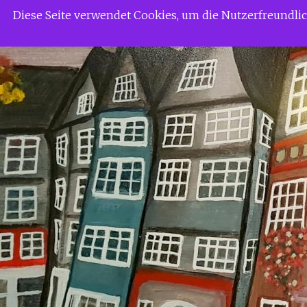
Zum
Siggi Gerdaus Welt
Diese Seite verwendet Cookies, um die Nutzerfreundl
Inhalt
springen