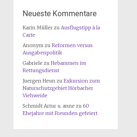
Neueste Kommentare
Karin Müller
zu
Ausflugstipp à la
Carte
Anonym
zu
Reformen versus
Ausgabenpolitik
Gabriele
zu
Hebammen im
Rettungsdienst
Juergen Heun
zu
Exkursion zum
Naturschutzgebiet Hörbacher
Viehweide
Schmidt Artur u. anne
zu
60
Ehejahre mit Freunden gefeiert