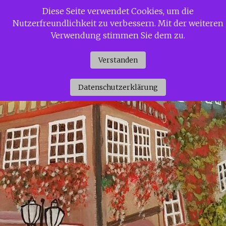
Zum
Diese Seite verwendet Cookies, um die
Siggi Gerdaus Welt
Inhalt
Nutzerfreundlichkeit zu verbessern. Mit der weiteren
springen
Verwendung stimmen Sie dem zu.
Verstanden
Datenschutzerklärung