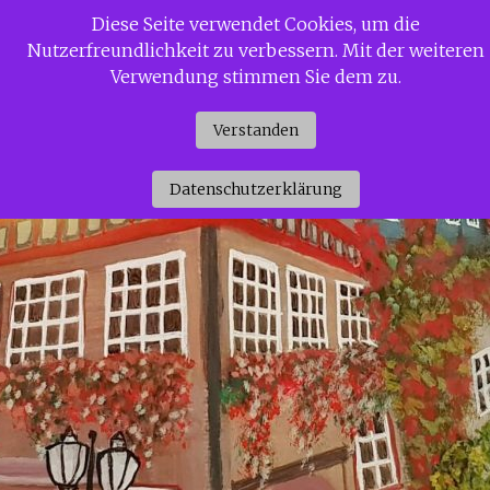
Zum
Diese Seite verwendet Cookies, um die
Siggi Gerdaus Welt
Inhalt
Nutzerfreundlichkeit zu verbessern. Mit der weiteren
springen
Verwendung stimmen Sie dem zu.
Verstanden
Datenschutzerklärung