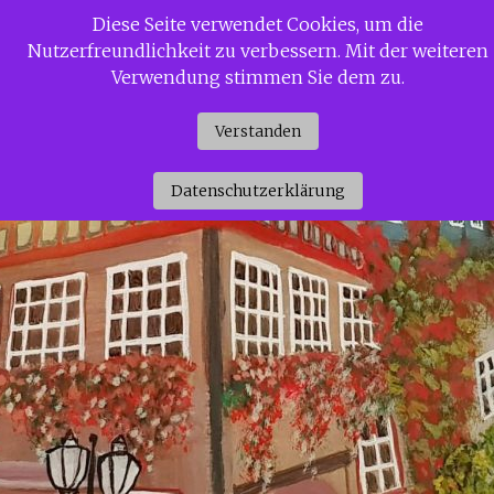
Zum
Diese Seite verwendet Cookies, um die
Siggi Gerdaus Welt
Inhalt
Nutzerfreundlichkeit zu verbessern. Mit der weiteren
springen
Verwendung stimmen Sie dem zu.
Verstanden
Datenschutzerklärung