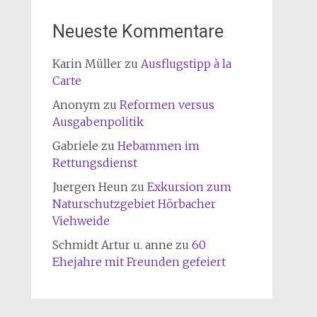
Neueste Kommentare
Karin Müller
zu
Ausflugstipp à la
Carte
Anonym
zu
Reformen versus
Ausgabenpolitik
Gabriele
zu
Hebammen im
Rettungsdienst
Juergen Heun
zu
Exkursion zum
Naturschutzgebiet Hörbacher
Viehweide
Schmidt Artur u. anne
zu
60
Ehejahre mit Freunden gefeiert