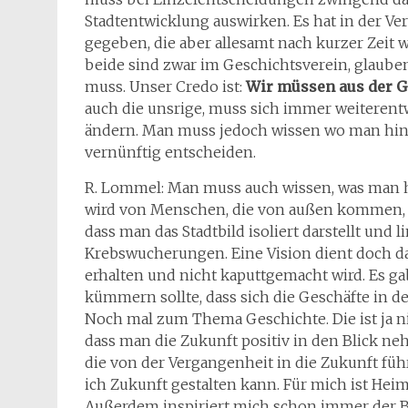
Stadtentwicklung auswirken. Es hat in der V
gegeben, die aber allesamt nach kurzer Zeit
beide sind zwar im Geschichtsverein, glaube
muss. Unser Credo ist:
Wir müssen aus der Ge
auch die unsrige, muss sich immer weiterent
ändern. Man muss jedoch wissen wo man hin 
vernünftig entscheiden.
R. Lommel: Man muss auch wissen, was man h
wird von Menschen, die von außen kommen, im
dass man das Stadtbild isoliert darstellt und 
Krebswucherungen. Eine Vision dient doch da
erhalten und nicht kaputtgemacht wird. Es ga
kümmern sollte, dass sich die Geschäfte in d
Noch mal zum Thema Geschichte. Die ist ja ni
dass man die Zukunft positiv in den Blick neh
die von der Vergangenheit in die Zukunft füh
ich Zukunft gestalten kann. Für mich ist Hei
Außerdem inspiriert mich schon immer der Bib