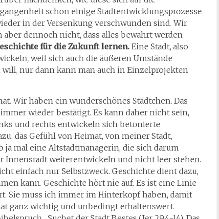
ergangenheit schon einige Stadtentwicklungsprozesse
 wieder in der Versenkung verschwunden sind. Wir
n aber dennoch nicht, dass alles bewahrt werden
schichte für die Zukunft lernen.
Eine Stadt, also
wickeln, weil sich auch die äußeren Umstände
will, nur dann kann man auch in Einzelprojekten
at. Wir haben ein wunderschönes Städtchen. Das
mer wieder bestätigt. Es kann daher nicht sein,
links und rechts entwickeln sich betonierte
zu, das Gefühl von Heimat, von meiner Stadt,
b ja mal eine Altstadtmanagerin, die sich darum
er Innenstadt weiterentwickeln und nicht leer stehen.
cht einfach nur Selbstzweck. Geschichte dient dazu,
men kann. Geschichte hört nie auf. Es ist eine Linie
rt. Sie muss ich immer im Hinterkopf haben, damit
mat ganz wichtig und unbedingt erhaltenswert.
elspruch „Suchet der Stadt Bestes (Jer 29,4-14). Das