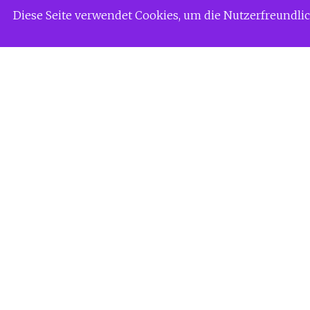
Zum
Siggi Gerdaus Welt
Diese Seite verwendet Cookies, um die Nutzerfreundl
Inhalt
springen