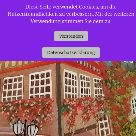
Zum
Diese Seite verwendet Cookies, um die
Siggi Gerdaus Welt
Inhalt
Nutzerfreundlichkeit zu verbessern. Mit der weiteren
springen
Verwendung stimmen Sie dem zu.
Verstanden
Datenschutzerklärung