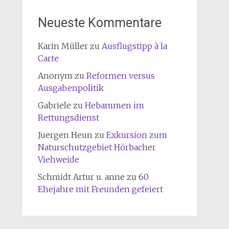
Neueste Kommentare
Karin Müller
zu
Ausflugstipp à la
Carte
Anonym
zu
Reformen versus
Ausgabenpolitik
Gabriele
zu
Hebammen im
Rettungsdienst
Juergen Heun
zu
Exkursion zum
Naturschutzgebiet Hörbacher
Viehweide
Schmidt Artur u. anne
zu
60
Ehejahre mit Freunden gefeiert