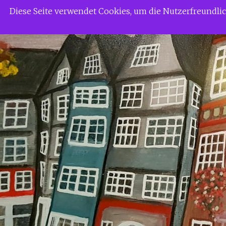
Zum
Siggi Gerdaus Welt
Diese Seite verwendet Cookies, um die Nutzerfreundl
Inhalt
springen