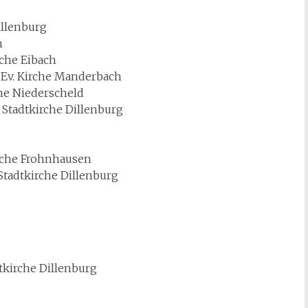
illenburg
n
rche Eibach
r Ev. Kirche Manderbach
che Niederscheld
. Stadtkirche Dillenburg
irche Frohnhausen
Stadtkirche Dillenburg
d
tkirche Dillenburg