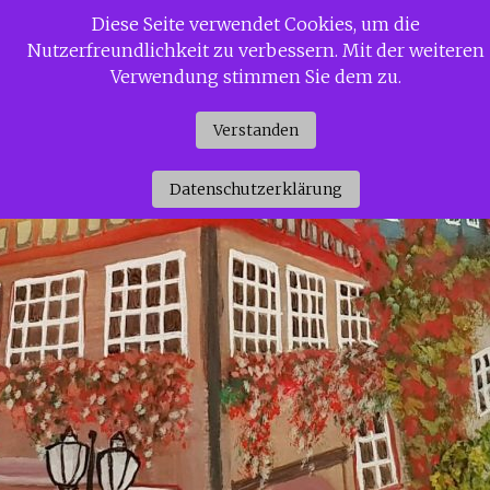
Zum
Diese Seite verwendet Cookies, um die
Siggi Gerdaus Welt
Inhalt
Nutzerfreundlichkeit zu verbessern. Mit der weiteren
springen
Verwendung stimmen Sie dem zu.
Verstanden
Datenschutzerklärung