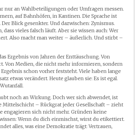
ehr nur an Wahlbeteiligungen oder Umfragen messen.
ern, auf Bahnhöfen, in Kantinen. Die Sprache ist
. Der Blick gesenkter. Und dazwischen: Zynismus.
ass vieles falsch läuft. Aber sie wissen auch: Wer
rliert. Also macht man weiter – äußerlich. Und stirbt –
ist das Ergebnis von Jahren der Enttäuschung. Von
hrt. Von Medien, die nicht mehr informieren, sondern
s Ergebnis schon vorher feststeht. Viele haben lange
atz etwas verändert. Heute glauben sie: Es ist egal.
 Wutanfall.
glaubt noch an Wirkung. Doch wer sich abwendet, ist
 Mittelschicht – Rückgrat jeder Gesellschaft – zieht
 Sie engagieren sich nicht mehr. Gründen keine
wissen: Wenn du dich einmischst, wirst du etikettiert.
det alles, was eine Demokratie trägt: Vertrauen,