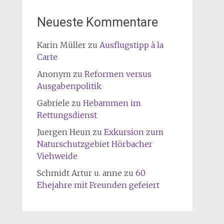
Neueste Kommentare
Karin Müller
zu
Ausflugstipp à la
Carte
Anonym
zu
Reformen versus
Ausgabenpolitik
Gabriele
zu
Hebammen im
Rettungsdienst
Juergen Heun
zu
Exkursion zum
Naturschutzgebiet Hörbacher
Viehweide
Schmidt Artur u. anne
zu
60
Ehejahre mit Freunden gefeiert