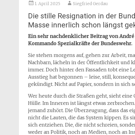
1. April 2025
Siegfried Gerdau
Die stille Resignation in der B
Masse innerlich schon längst ge
Ein sehr nachdenklicher Beitrag von André
Kommando Spezialkräfte der Bundeswehr.
Sie stehen morgens auf, gehen zur Arbeit, mac
Nachbarn, lächeln in der Öffentlichkeit und kl
immer. Doch hinter den Fassaden tobt eine L
Ausstieg hat begonnen – leise, still, konsequ
gekündigt. Nicht auf Papier, sondern in sich s
Wer heute durch die Straßen geht, sieht eine G
Hülle. Im Inneren ist längst etwas zerbrochen
jemand zuhört. Die Überzeugung, dass das ei
nicht die Lauten, die das System kippen. Es s
sich entziehen. Die, die nicht schreien, sond
weder an Politik, noch an Medien, noch an Ins