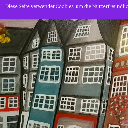
Zum
Siggi Gerdaus Welt
Diese Seite verwendet Cookies, um die Nutzerfreundl
Inhalt
springen