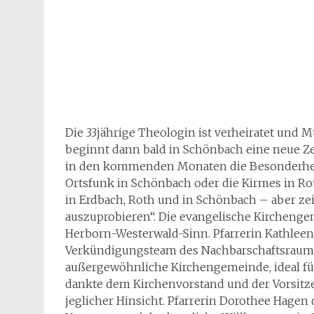
Verkündigungsteam des Nachbarschaftsraume
außergewöhnliche Kirchengemeinde, ideal für
dankte dem Kirchenvorstand und der Vorsitze
jeglicher Hinsicht. Pfarrerin Dorothee Hagen 
Vertrauen und das herzliche Willkommen 
Einen Kommentar hinterlassen
Beitragsnavigation
←
Mitarbeiterinnen und Mitarbeiter ins „rechte
Licht“ setzen
Schreibe einen Kommentar