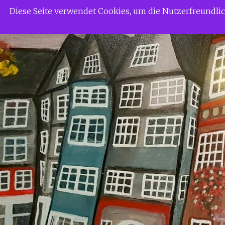
Zum
Siggi Gerdaus Welt
Diese Seite verwendet Cookies, um die Nutzerfreundl
Inhalt
springen