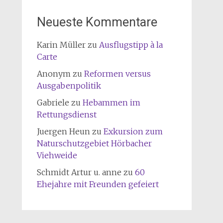
Neueste Kommentare
Karin Müller
zu
Ausflugstipp à la
Carte
Anonym
zu
Reformen versus
Ausgabenpolitik
Gabriele
zu
Hebammen im
Rettungsdienst
Juergen Heun
zu
Exkursion zum
Naturschutzgebiet Hörbacher
Viehweide
Schmidt Artur u. anne
zu
60
Ehejahre mit Freunden gefeiert