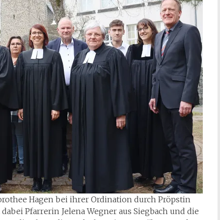
orothee Hagen bei ihrer Ordination durch Pröpstin
t dabei Pfarrerin Jelena Wegner aus Siegbach und die