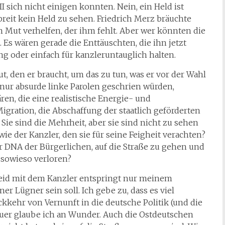
II sich nicht einigen konnten. Nein, ein Held ist
 breit kein Held zu sehen. Friedrich Merz bräuchte
 Mut verhelfen, der ihm fehlt. Aber wer könnten die
Es wären gerade die Enttäuschten, die ihn jetzt
ng oder einfach für kanzleruntauglich halten.
ut, den er braucht, um das zu tun, was er vor der Wahl
 nur absurde linke Parolen geschrien würden,
en, die eine realistische Energie- und
Migration, die Abschaffung der staatlich geförderten
Sie sind die Mehrheit, aber sie sind nicht zu sehen
ie der Kanzler, den sie für seine Feigheit verachten?
der DNA der Bürgerlichen, auf die Straße zu gehen und
r sowieso verloren?
leid mit dem Kanzler entspringt nur meinem
r Lügner sein soll. Ich gebe zu, dass es viel
kkehr von Vernunft in die deutsche Politik (und die
auer glaube ich an Wunder. Auch die Ostdeutschen