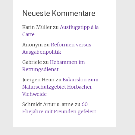
Neueste Kommentare
Karin Müller
zu
Ausflugstipp à la
Carte
Anonym
zu
Reformen versus
Ausgabenpolitik
Gabriele
zu
Hebammen im
Rettungsdienst
Juergen Heun
zu
Exkursion zum
Naturschutzgebiet Hörbacher
Viehweide
Schmidt Artur u. anne
zu
60
Ehejahre mit Freunden gefeiert