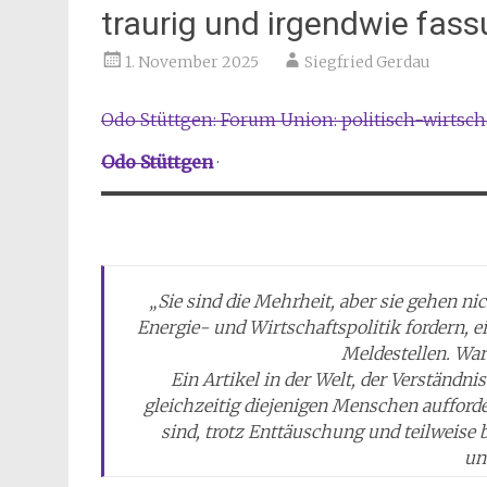
traurig und irgendwie fas
1. November 2025
Siegfried Gerdau
Odo Stüttgen
: Forum Union: politisch-wirtsc
Odo Stüttgen
·
„Sie sind die Mehrheit, aber sie gehen nich
Energie- und Wirtschaftspolitik fordern, e
Meldestellen. War
Ein Artikel in der Welt, der Verständni
gleichzeitig diejenigen Menschen aufforder
sind, trotz Enttäuschung und teilweise 
un