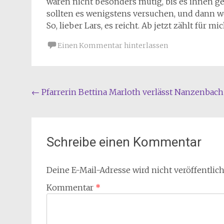
waren nicht besonders mutig, bis es ihnen ger
sollten es wenigstens versuchen, und dann we
So, lieber Lars, es reicht. Ab jetzt zählt für mi
Einen Kommentar hinterlassen
Beitragsnavigation
←
Pfarrerin Bettina Marloth verlässt Nanzenbach
Schreibe einen Kommentar
Deine E-Mail-Adresse wird nicht veröffentlich
Kommentar
*