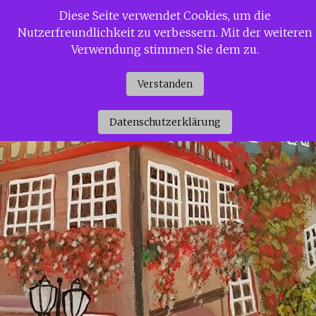
Zum
Diese Seite verwendet Cookies, um die
Siggi Gerdaus Welt
Inhalt
Nutzerfreundlichkeit zu verbessern. Mit der weiteren
springen
Verwendung stimmen Sie dem zu.
Verstanden
Datenschutzerklärung