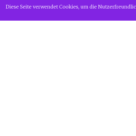
Zum
Siggi Gerdaus Welt
Diese Seite verwendet Cookies, um die Nutzerfreundl
Inhalt
springen