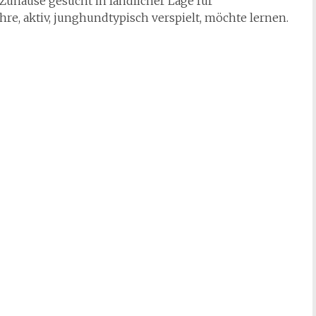
 Zuhause gesucht in ländlicher Lage für
ahre, aktiv, junghundtypisch verspielt, möchte lernen.