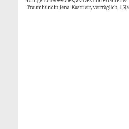
Dringend liebevolles, aktives und erfahrenes
Traumhündin Jena! Kastriert, verträglich, 1,5J