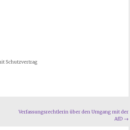
it Schutzvertrag
Verfassungsrechtlerin über den Umgang mit der
AfD
→