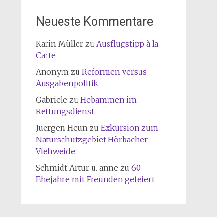
Neueste Kommentare
Karin Müller
zu
Ausflugstipp à la
Carte
Anonym
zu
Reformen versus
Ausgabenpolitik
Gabriele
zu
Hebammen im
Rettungsdienst
Juergen Heun
zu
Exkursion zum
Naturschutzgebiet Hörbacher
Viehweide
Schmidt Artur u. anne
zu
60
Ehejahre mit Freunden gefeiert