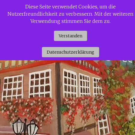
Zum
Diese Seite verwendet Cookies, um die
Siggi Gerdaus Welt
Inhalt
Nutzerfreundlichkeit zu verbessern. Mit der weiteren
springen
Verwendung stimmen Sie dem zu.
Verstanden
Datenschutzerklärung