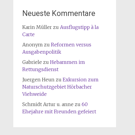
Neueste Kommentare
Karin Müller
zu
Ausflugstipp à la
Carte
Anonym
zu
Reformen versus
Ausgabenpolitik
Gabriele
zu
Hebammen im
Rettungsdienst
Juergen Heun
zu
Exkursion zum
Naturschutzgebiet Hörbacher
Viehweide
Schmidt Artur u. anne
zu
60
Ehejahre mit Freunden gefeiert