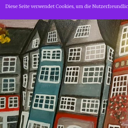
Zum
Siggi Gerdaus Welt
Diese Seite verwendet Cookies, um die Nutzerfreundl
Inhalt
springen