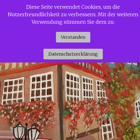
Zum
Diese Seite verwendet Cookies, um die
Siggi Gerdaus Welt
Inhalt
Nutzerfreundlichkeit zu verbessern. Mit der weiteren
springen
Verwendung stimmen Sie dem zu.
Verstanden
Datenschutzerklärung