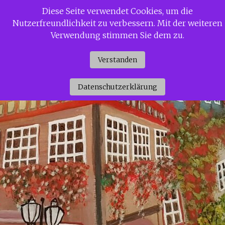
Zum
Diese Seite verwendet Cookies, um die
Siggi Gerdaus Welt
Inhalt
Nutzerfreundlichkeit zu verbessern. Mit der weiteren
springen
Verwendung stimmen Sie dem zu.
Verstanden
Datenschutzerklärung