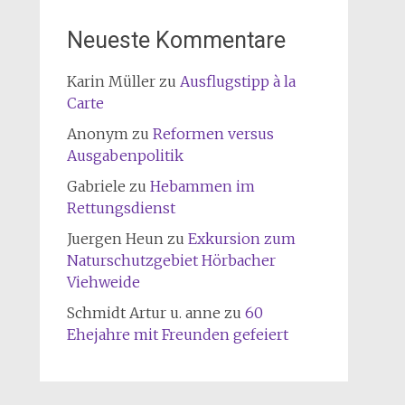
Neueste Kommentare
Karin Müller
zu
Ausflugstipp à la
Carte
Anonym
zu
Reformen versus
Ausgabenpolitik
Gabriele
zu
Hebammen im
Rettungsdienst
Juergen Heun
zu
Exkursion zum
Naturschutzgebiet Hörbacher
Viehweide
Schmidt Artur u. anne
zu
60
Ehejahre mit Freunden gefeiert