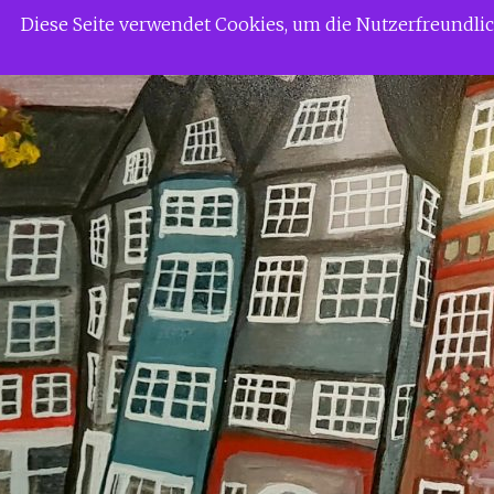
Zum
Siggi Gerdaus Welt
Diese Seite verwendet Cookies, um die Nutzerfreundl
Inhalt
springen