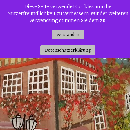
Zum
Diese Seite verwendet Cookies, um die
Siggi Gerdaus Welt
Inhalt
Nutzerfreundlichkeit zu verbessern. Mit der weiteren
springen
Verwendung stimmen Sie dem zu.
Verstanden
Datenschutzerklärung