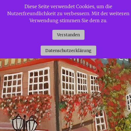
Zum
Diese Seite verwendet Cookies, um die
Siggi Gerdaus Welt
Inhalt
Nutzerfreundlichkeit zu verbessern. Mit der weiteren
springen
Verwendung stimmen Sie dem zu.
Verstanden
Datenschutzerklärung