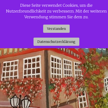
Zum
Diese Seite verwendet Cookies, um die
Siggi Gerdaus Welt
Inhalt
Nutzerfreundlichkeit zu verbessern. Mit der weiteren
springen
Verwendung stimmen Sie dem zu.
Verstanden
Datenschutzerklärung