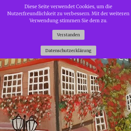
Zum
Diese Seite verwendet Cookies, um die
Siggi Gerdaus Welt
Inhalt
Nutzerfreundlichkeit zu verbessern. Mit der weiteren
springen
Verwendung stimmen Sie dem zu.
Verstanden
Datenschutzerklärung