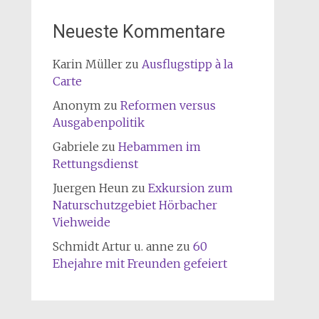
Neueste Kommentare
Karin Müller
zu
Ausflugstipp à la
Carte
Anonym
zu
Reformen versus
Ausgabenpolitik
Gabriele
zu
Hebammen im
Rettungsdienst
Juergen Heun
zu
Exkursion zum
Naturschutzgebiet Hörbacher
Viehweide
Schmidt Artur u. anne
zu
60
Ehejahre mit Freunden gefeiert