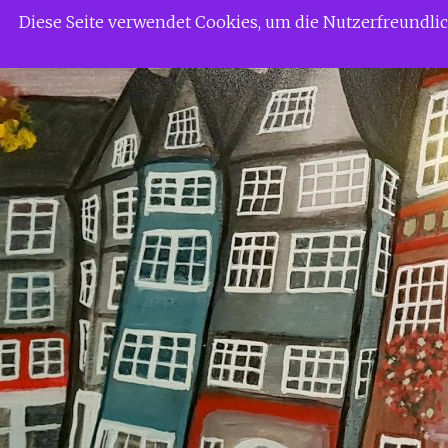
Zum
Siggi Gerdaus Welt
Diese Seite verwendet Cookies, um die Nutzerfreundl
Inhalt
springen