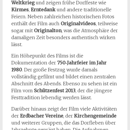
Weltkrieg
und zeigen frühe Dorffeste wie
Kirmes
,
Erntedank
und andere traditionelle
Feiern. Neben zahlreichen historischen Fotos
enthält der Film auch
Originalvideos
, teilweise
sogar mit
Originalton
, was die Atmosphäre der
damaligen Zeit besonders authentisch wirken
lässt.
Ein Höhepunkt des Films ist die
Dokumentation der
750‑Jahrfeier im Jahr
1980
. Der große Festzug wurde damals
vollständig gefilmt und bildet einen zentralen
Abschnitt des Abends. Ebenso zu sehen ist ein
Film vom
Schützenfest 2013
, der die jüngere
Festtradition lebendig werden lässt.
Darüber hinaus zeigt der Film viele Aktivitäten
der
Erdbacher Vereine
, der
Kirchengemeinde
und weiterer Gruppen, die das Dorfleben über
Jahrzehnte geprägt haben. Die Aufnahmen