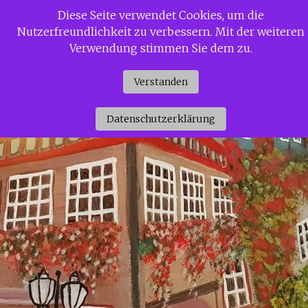
Zum
Diese Seite verwendet Cookies, um die
Siggi Gerdaus Welt
Inhalt
Nutzerfreundlichkeit zu verbessern. Mit der weiteren
springen
Verwendung stimmen Sie dem zu.
Verstanden
Datenschutzerklärung