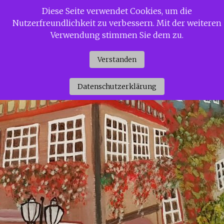
Zum
Diese Seite verwendet Cookies, um die
Siggi Gerdaus Welt
Inhalt
Nutzerfreundlichkeit zu verbessern. Mit der weiteren
springen
Verwendung stimmen Sie dem zu.
Verstanden
Datenschutzerklärung