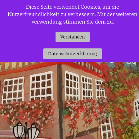
Zum
Diese Seite verwendet Cookies, um die
Siggi Gerdaus Welt
Inhalt
Nutzerfreundlichkeit zu verbessern. Mit der weiteren
springen
Verwendung stimmen Sie dem zu.
Verstanden
Datenschutzerklärung