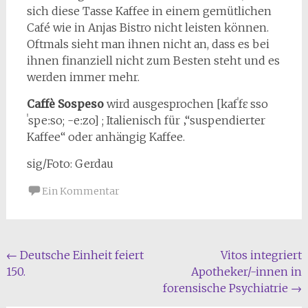
sich diese Tasse Kaffee in einem gemütlichen
Café wie in Anjas Bistro nicht leisten können.
Oftmals sieht man ihnen nicht an, dass es bei
ihnen finanziell nicht zum Besten steht und es
werden immer mehr.
Caffè Sospeso
wird ausgesprochen [kafˈfɛ sso
ˈspeːso; -eːzo] ; Italienisch für ‚“suspendierter
Kaffee“ oder anhängig Kaffee.
sig/Foto: Gerdau
Ein Kommentar
Beitragsnavigation
←
Deutsche Einheit feiert
Vitos integriert
150.
Apotheker/-innen in
forensische Psychiatrie
→