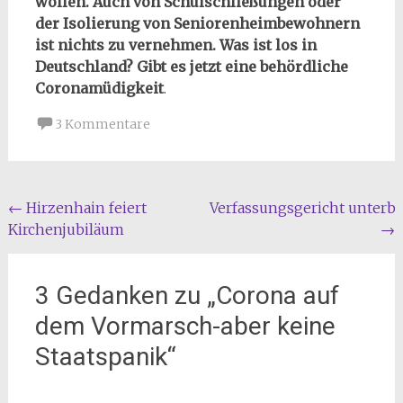
wollen. Auch von Schulschließungen oder
der Isolierung von Seniorenheimbewohnern
ist nichts zu vernehmen. Was ist los in
Deutschland?
Gibt es jetzt eine behördliche
Coronamüdigkeit
.
3 Kommentare
Beitragsnavigation
←
Hirzenhain feiert
Verfassungsgericht unterbi
Kirchenjubiläum
→
3 Gedanken zu „
Corona auf
dem Vormarsch-aber keine
Staatspanik
“