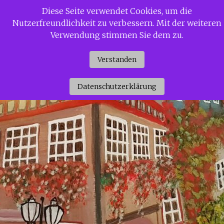
Zum
Diese Seite verwendet Cookies, um die
Siggi Gerdaus Welt
Inhalt
Nutzerfreundlichkeit zu verbessern. Mit der weiteren
springen
Verwendung stimmen Sie dem zu.
Verstanden
Datenschutzerklärung