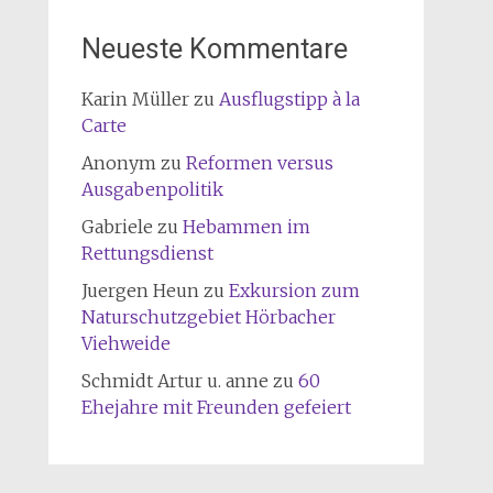
Neueste Kommentare
Karin Müller
zu
Ausflugstipp à la
Carte
Anonym
zu
Reformen versus
Ausgabenpolitik
Gabriele
zu
Hebammen im
Rettungsdienst
Juergen Heun
zu
Exkursion zum
Naturschutzgebiet Hörbacher
Viehweide
Schmidt Artur u. anne
zu
60
Ehejahre mit Freunden gefeiert