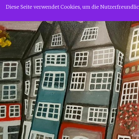
Zum
Siggi Gerdaus Welt
Diese Seite verwendet Cookies, um die Nutzerfreundl
Inhalt
springen