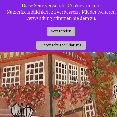
Zum
Diese Seite verwendet Cookies, um die
Siggi Gerdaus Welt
Inhalt
Nutzerfreundlichkeit zu verbessern. Mit der weiteren
springen
Verwendung stimmen Sie dem zu.
Verstanden
Datenschutzerklärung