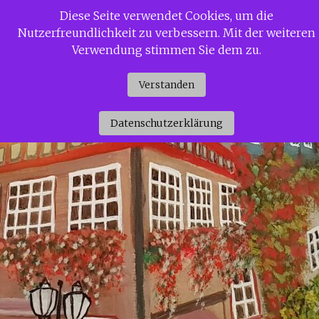
Zum
Diese Seite verwendet Cookies, um die
Siggi Gerdaus Welt
Inhalt
Nutzerfreundlichkeit zu verbessern. Mit der weiteren
springen
Verwendung stimmen Sie dem zu.
Verstanden
Datenschutzerklärung