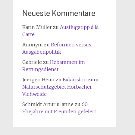
Neueste Kommentare
Karin Müller
zu
Ausflugstipp à la
Carte
Anonym
zu
Reformen versus
Ausgabenpolitik
Gabriele
zu
Hebammen im
Rettungsdienst
Juergen Heun
zu
Exkursion zum
Naturschutzgebiet Hörbacher
Viehweide
Schmidt Artur u. anne
zu
60
Ehejahre mit Freunden gefeiert