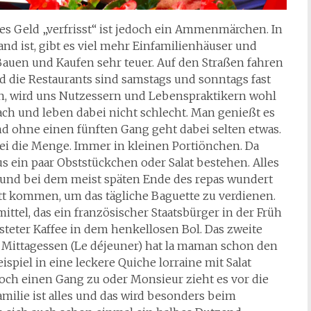
zes Geld „verfrisst“ ist jedoch ein Ammenmärchen. In
nd ist, gibt es viel mehr Einfamilienhäuser und
auen und Kaufen sehr teuer. Auf den Straßen fahren
 die Restaurants sind samstags und sonntags fast
en, wird uns Nutzessern und Lebenspraktikern wohl
ach und leben dabei nicht schlecht. Man genießt es
nd ohne einen fünften Gang geht dabei selten etwas.
bei die Menge. Immer in kleinen Portiönchen. Da
s ein paar Obststückchen oder Salat bestehen. Alles
s und bei dem meist späten Ende des repas wundert
ett kommen, um das tägliche Baguette zu verdienen.
ttel, das ein französischer Staatsbürger in der Früh
steter Kaffee in dem henkellosen Bol. Das zweite
m Mittagessen (Le déjeuner) hat la maman schon den
el in eine leckere Quiche lorraine mit Salat
och einen Gang zu oder Monsieur zieht es vor die
amilie ist alles und das wird besonders beim