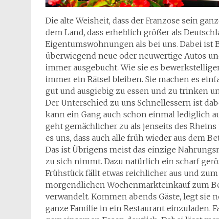
Die alte Weisheit, dass der Franzose sein gan
dem Land, dass erheblich größer als Deutschla
Eigentumswohnungen als bei uns. Dabei ist B
überwiegend neue oder neuwertige Autos und
immer ausgebucht. Wie sie es bewerkstellig
immer ein Rätsel bleiben. Sie machen es einf
gut und ausgiebig zu essen und zu trinken u
Der Unterschied zu uns Schnellessern ist da
kann ein Gang auch schon einmal lediglich au
geht gemächlicher zu als jenseits des Rhein
es uns, dass auch alle früh wieder aus dem B
Das ist Übrigens meist das einzige Nahrungsmi
zu sich nimmt. Dazu natürlich ein scharf gerö
Frühstück fällt etwas reichlicher aus und zu
morgendlichen Wochenmarkteinkauf zum Beispi
verwandelt. Kommen abends Gäste, legt sie n
ganze Familie in ein Restaurant einzuladen. F