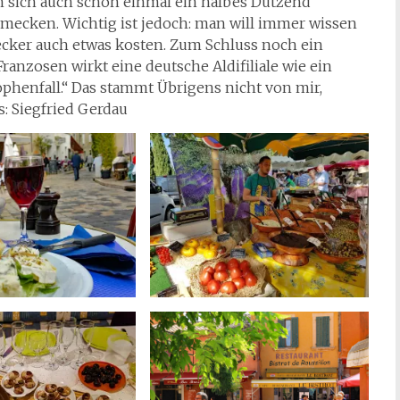
n sich auch schon einmal ein halbes Dutzend
hmecken. Wichtig ist jedoch: man will immer wissen
ecker auch etwas kosten. Zum Schluss noch ein
Franzosen wirkt eine deutsche Aldifiliale wie ein
ophenfall.“ Das stammt Übrigens nicht von mir,
: Siegfried Gerdau