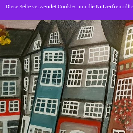
Zum
Siggi Gerdaus Welt
Diese Seite verwendet Cookies, um die Nutzerfreundl
Inhalt
springen