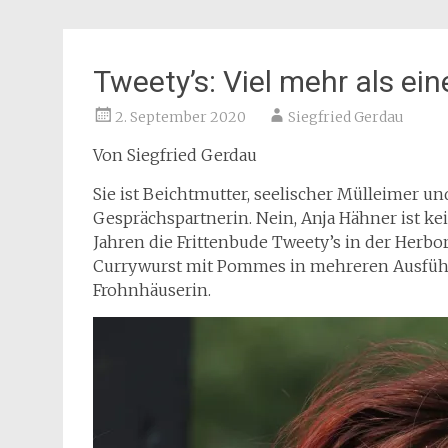
Tweety’s: Viel mehr als ein
2. September 2020
Siegfried Gerdau
Von Siegfried Gerdau
Sie ist Beichtmutter, seelischer Mülleimer u
Gesprächspartnerin. Nein, Anja Hähner ist kein
Jahren die Frittenbude Tweety’s in der Herb
Currywurst mit Pommes in mehreren Ausführ
Frohnhäuserin.