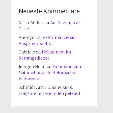
Neueste Kommentare
Karin Müller
zu
Ausflugstipp à la
Carte
Anonym
zu
Reformen versus
Ausgabenpolitik
Gabriele
zu
Hebammen im
Rettungsdienst
Juergen Heun
zu
Exkursion zum
Naturschutzgebiet Hörbacher
Viehweide
Schmidt Artur u. anne
zu
60
Ehejahre mit Freunden gefeiert