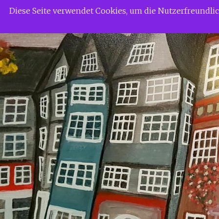
Zum
Siggi Gerdaus Welt
Diese Seite verwendet Cookies, um die Nutzerfreundl
Inhalt
springen