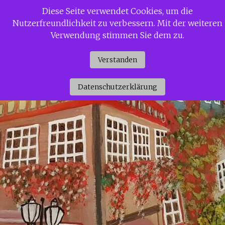
Zum
Diese Seite verwendet Cookies, um die
Siggi Gerdaus Welt
Inhalt
Nutzerfreundlichkeit zu verbessern. Mit der weiteren
springen
Verwendung stimmen Sie dem zu.
Verstanden
Datenschutzerklärung