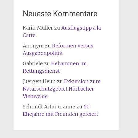
Neueste Kommentare
Karin Müller
zu
Ausflugstipp à la
Carte
Anonym
zu
Reformen versus
Ausgabenpolitik
Gabriele
zu
Hebammen im
Rettungsdienst
Juergen Heun
zu
Exkursion zum
Naturschutzgebiet Hörbacher
Viehweide
Schmidt Artur u. anne
zu
60
Ehejahre mit Freunden gefeiert