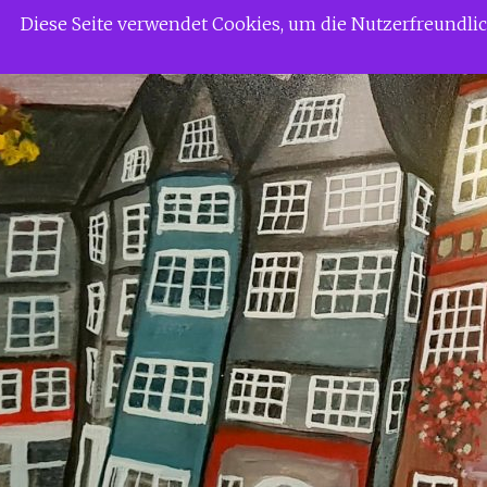
Zum
Siggi Gerdaus Welt
Diese Seite verwendet Cookies, um die Nutzerfreundl
Inhalt
springen