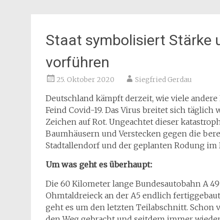
Staat symbolisiert Stärke 
vorführen
25. Oktober 2020
Siegfried Gerdau
Deutschland kämpft derzeit, wie viele andere
Feind Covid-19. Das Virus breitet sich täglic
Zeichen auf Rot. Ungeachtet dieser katastrop
Baumhäusern und Verstecken gegen die bere
Stadtallendorf und der geplanten Rodung i
Um was geht es überhaupt:
Die 60 Kilometer lange Bundesautobahn A 49
Ohmtaldreieck an der A5 endlich fertiggebaut
geht es um den letzten Teilabschnitt. Schon v
den Weg gebracht und seitdem immer wiede