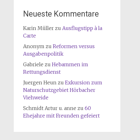
Neueste Kommentare
Karin Müller
zu
Ausflugstipp à la
Carte
Anonym
zu
Reformen versus
Ausgabenpolitik
Gabriele
zu
Hebammen im
Rettungsdienst
Juergen Heun
zu
Exkursion zum
Naturschutzgebiet Hörbacher
Viehweide
Schmidt Artur u. anne
zu
60
Ehejahre mit Freunden gefeiert