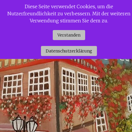
Zum
Diese Seite verwendet Cookies, um die
Siggi Gerdaus Welt
Inhalt
Nutzerfreundlichkeit zu verbessern. Mit der weiteren
springen
Verwendung stimmen Sie dem zu.
Verstanden
Datenschutzerklärung