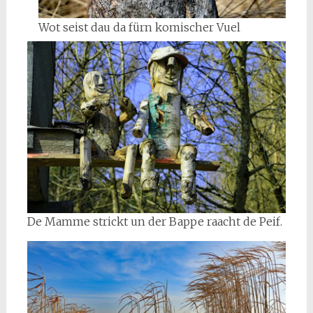
Wot seist dau da fürn komischer Vuel
De Mamme strickt un der Bappe raacht de Peif.