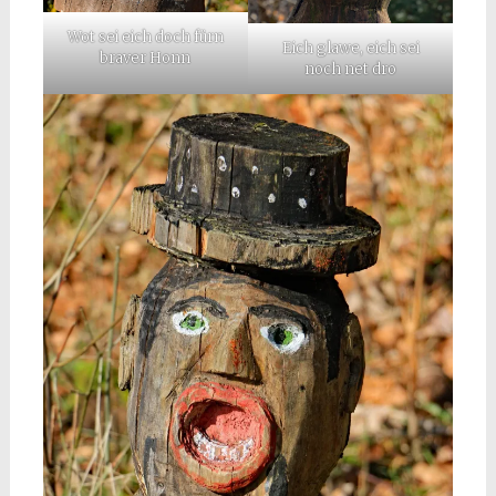
Wot sei eich doch fürn
Eich glawe, eich sei
braver Honn
noch net dro